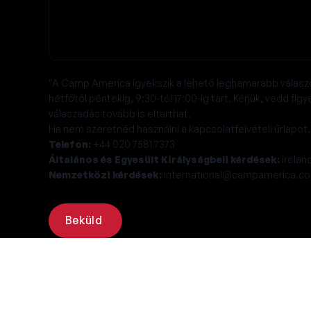
"A Camp America igyekszik a lehető leghamarabb válaszoln
hétfőtől péntekig, 9:30-tól 17:00-ig tart. Kérjük, vedd 
válaszadás tovább is eltarthat.
Ha nem szeretnéd használni a kapcsolatfelvételi űrlapot,
Telefon:
+44 020 7581 7373
Általános és Egyesült Királyságbeli kérdések:
irela
Nemzetközi kérdések:
international@campamerica.co
Beküld