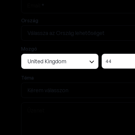
blank
Email
*
Ország
Mozgó
44
Téma
Üzenet