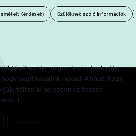
Ismételt Kérdések)
Szülőknek szóló információk
eküldéséhez, és mi gondoskodunk róla,
, hogy segíthessünk neked. Ahhoz, hogy
rjük, töltsd ki helyesen az összes
ációt!
Vezetéknév
*