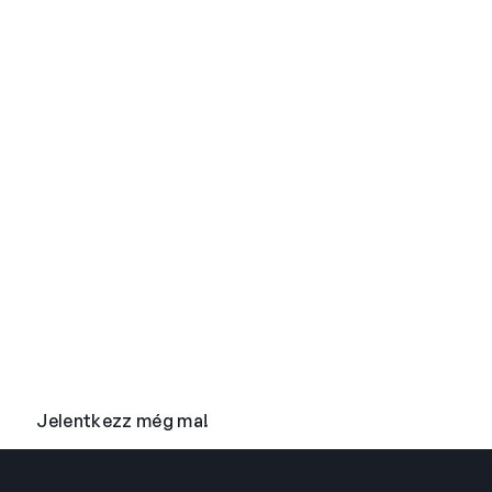
zen állsz az élmén
g ma, és készülj egy olyan nyárra, amikor kül
válsz gyermekek és fiatal felnőttek számára. V
kalandot!
Jelentkezz még ma!
Olvasd el a GYIK-ünket!