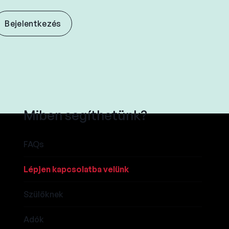
Bejelentkezés
Miben segíthetünk?
FAQs
Lépjen kapcsolatba velünk
Szülőknek
Adók