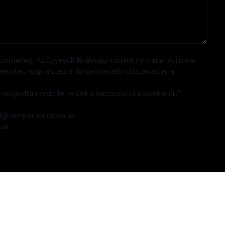
i neked. Az Egyesült Királysági irodánk nyitvatartási ideje
figyelembe, hogy a szezon forgalmasabb időszakaiban a
 nyugodtan vedd fel velünk a kapcsolatot közvetlenül:"
nd@campamerica.co.uk
.uk