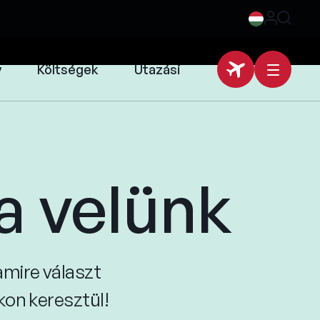
y
Költségek
Utazási
a velünk
mire választ
nkon keresztül!