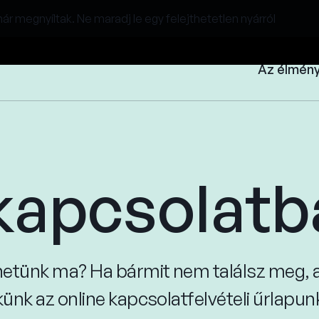
r megnyíltak. Ne maradj le egy felejthetetlen nyárról
Az élmén
kapcsolatb
hetünk ma? Ha bármit nem találsz meg, a
ekünk az online kapcsolatfelvételi űrlapu